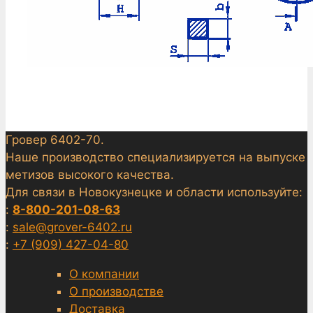
Гровер 6402-70.
Наше производство специализируется на выпуске
метизов высокого качества.
Для связи в Новокузнецке и области используйте:
:
8-800-201-08-63
:
sale@grover-6402.ru
:
+7 (909) 427-04-80
О компании
О производстве
Доставка