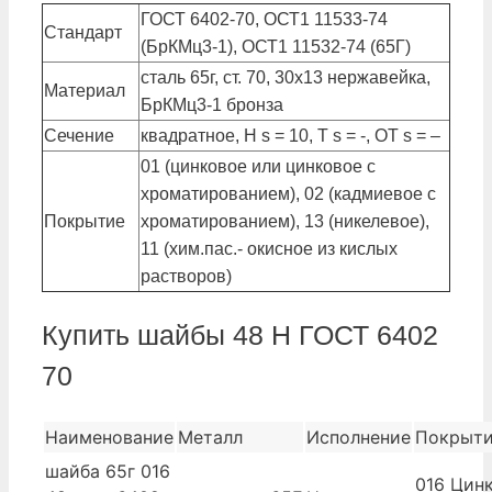
ГОСТ 6402-70, ОСТ1 11533-74
Стандарт
(БрКМц3-1), ОСТ1 11532-74 (65Г)
сталь 65г, ст. 70, 30х13 нержавейка,
Материал
БрКМц3-1 бронза
Сечение
квадратное, Н s = 10, Т s = -, ОТ s = –
01 (цинковое или цинковое с
хроматированием), 02 (кадмиевое с
Покрытие
хроматированием), 13 (никелевое),
11 (хим.пас.- окисное из кислых
растворов)
Купить шайбы 48 Н ГОСТ 6402
70
Наименование
Металл
Исполнение
Покрыт
шайба 65г 016
016 Цинк