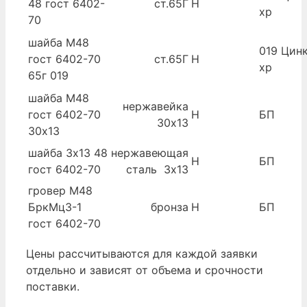
48 гост 6402-
ст.65Г
Н
хр
70
шайба М48
019 Цинк
гост 6402-70
ст.65Г
Н
хр
65г 019
шайба М48
нержавейка
гост 6402-70
Н
БП
30х13
30х13
шайба 3х13 48
нержавеющая
Н
БП
гост 6402-70
сталь 3х13
гровер М48
БркМц3-1
бронза
Н
БП
гост 6402-70
Цены рассчитываются для каждой заявки
отдельно и зависят от объема и срочности
поставки.