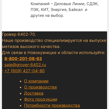
Компаний – Деловые Линии, СДЭК,
ПЭК, КИТ, Энергия, Байкал и
другие на выбор.
Гровер 6402-70.
Наше производство специализируется на выпуске
метизов высокого качества.
Для связи в Новокузнецке и области используйте:
:
8-800-201-08-63
:
sale@grover-6402.ru
:
+7 (909) 427-04-80
О компании
О производстве
Доставка
Фото продукции
Потребности производства