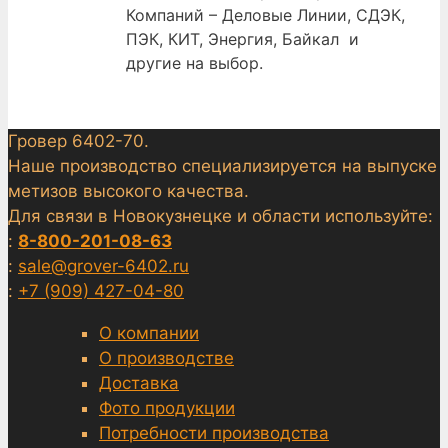
Компаний – Деловые Линии, СДЭК,
ПЭК, КИТ, Энергия, Байкал и
другие на выбор.
Гровер 6402-70.
Наше производство специализируется на выпуске
метизов высокого качества.
Для связи в Новокузнецке и области используйте:
:
8-800-201-08-63
:
sale@grover-6402.ru
:
+7 (909) 427-04-80
О компании
О производстве
Доставка
Фото продукции
Потребности производства